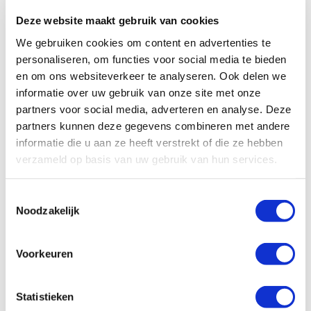
werkvoorbereiders. Deze professionals
Deze website maakt gebruik van cookies
leren hoe ze kunnen anticiperen op de
We gebruiken cookies om content en advertenties te
specifieke voorwaarden van UAV-GC
personaliseren, om functies voor social media te bieden
2025, waardoor ze de juiste
en om ons websiteverkeer te analyseren. Ook delen we
kostenberekeningen kunnen maken en
informatie over uw gebruik van onze site met onze
projecten soepel en efficiënt kunnen
partners voor social media, adverteren en analyse. Deze
partners kunnen deze gegevens combineren met andere
uitvoeren.
informatie die u aan ze heeft verstrekt of die ze hebben
Praktische informatie
verzameld op basis van uw gebruik van hun services.
Locatie: Techniek Nederland in Woerden
T
Noodzakelijk
Duur: 4 uur
o
e
Kosten: € 399,- (voor leden, excl. btw)
s
Voorkeuren
t
e
m
Statistieken