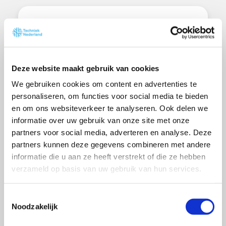
Industrietechniek
Maken wat we nodig
hebben. Wij maken het
Deze website maakt gebruik van cookies
mogelijk.
We gebruiken cookies om content en advertenties te
personaliseren, om functies voor social media te bieden
en om ons websiteverkeer te analyseren. Ook delen we
informatie over uw gebruik van onze site met onze
Infratechniek
partners voor social media, adverteren en analyse. Deze
Nederland is altijd
partners kunnen deze gegevens combineren met andere
onderweg. Wij houden de
informatie die u aan ze heeft verstrekt of die ze hebben
verzameld op basis van uw gebruik van hun services.
vaart erin.
T
Noodzakelijk
o
e