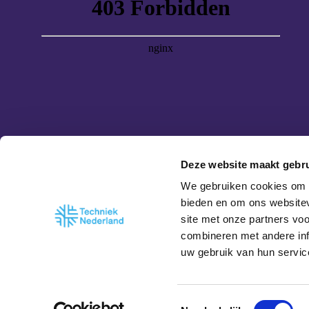
Deze website maakt gebru
We gebruiken cookies om c
bieden en om ons websitev
site met onze partners vo
combineren met andere inf
uw gebruik van hun servic
© 2026 Techn
T