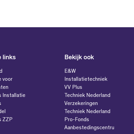
 links
Bekijk ook
id
E&W
e voor
Installatietechniek
ten
VV Plus
s Installatie
Techniek Nederland
s
Verzekeringen
del
Techniek Nederland
es ZZP
Pro-Fonds
Aanbestedingscentru