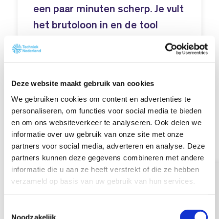
een paar minuten scherp. Je vult
het brutoloon in en de tool
berekent alle werkgeverslasten
die daar in 2026 bovenop
komen zoals vakantiegeld,
Deze website maakt gebruik van cookies
sociale verzekeringen en
We gebruiken cookies om content en advertenties te
pensioenpremies.
personaliseren, om functies voor social media te bieden
en om ons websiteverkeer te analyseren. Ook delen we
informatie over uw gebruik van onze site met onze
partners voor social media, adverteren en analyse. Deze
partners kunnen deze gegevens combineren met andere
informatie die u aan ze heeft verstrekt of die ze hebben
verzameld op basis van uw gebruik van hun services.
T
Noodzakelijk