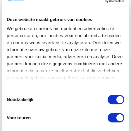
Yonder (Tilburg) en Summa
(Eindhoven) laten zien dat het
Deze website maakt gebruik van cookies
tekort aan leerwerkplekken
We gebruiken cookies om content en advertenties te
inmiddels structureel is.
personaliseren, om functies voor social media te bieden
en om ons websiteverkeer te analyseren. Ook delen we
informatie over uw gebruik van onze site met onze
partners voor social media, adverteren en analyse. Deze
Op meerdere niveaus en richtingen
partners kunnen deze gegevens combineren met andere
binnen de installatietechniek ontbreken
informatie die u aan ze heeft verstrekt of die ze hebben
voldoende werkplekken. Om aandacht
verzameld op basis van uw gebruik van hun services.
voor dit tekort te vragen, hebben de
onderwijsinstellingen een overzicht
T
gemaakt van het aantal studenten dat
Neem contact op
Noodzakelijk
o
geen leerwerkplek kan vinden.
e
Download deze hier
.
s
Voorkeuren
t
e