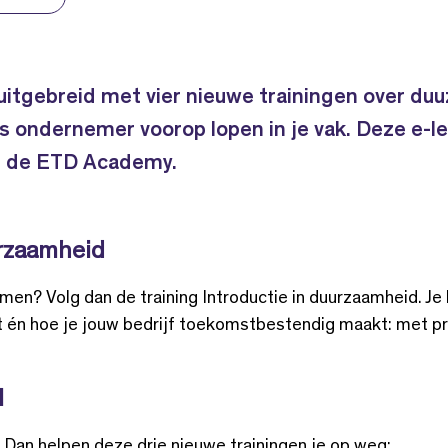
itgebreid met vier nieuwe trainingen over du
als ondernemer voorop lopen in je vak. Deze e-le
in de ETD Academy.
urzaamheid
men? Volg dan de training
Introductie in duurzaamheid. J
t én hoe je jouw bedrijf toekomstbestendig maakt: met pr
I
? Dan helpen deze drie nieuwe trainingen je op weg: