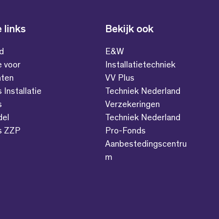
 links
Bekijk ook
id
E&W
e voor
Installatietechniek
ten
VV Plus
s Installatie
Techniek Nederland
s
Verzekeringen
del
Techniek Nederland
es ZZP
Pro-Fonds
Aanbestedingscentru
m