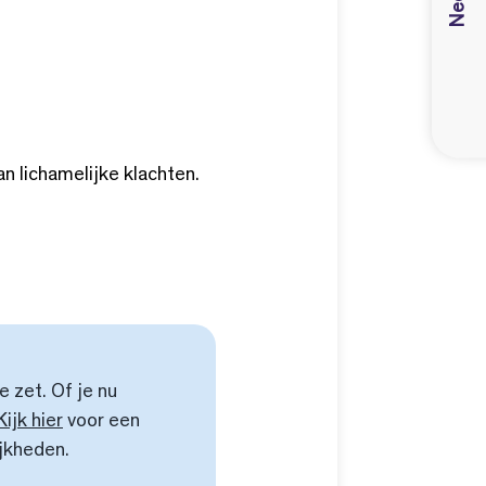
 lichamelijke klachten.
e zet. Of je nu
Kijk hier
voor een
jkheden.