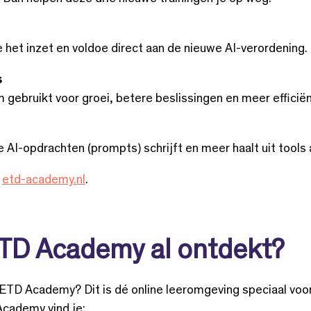
je het inzet en voldoe direct aan de nieuwe AI-verordening.
s
m gebruikt voor groei, betere beslissingen en meer efficiën
e AI-opdrachten (prompts) schrijft en meer haalt uit tools
p
etd-academy.nl
.
ETD Academy al ontdekt?
e ETD Academy? Dit is dé online leeromgeving speciaal voo
Academy vind je: