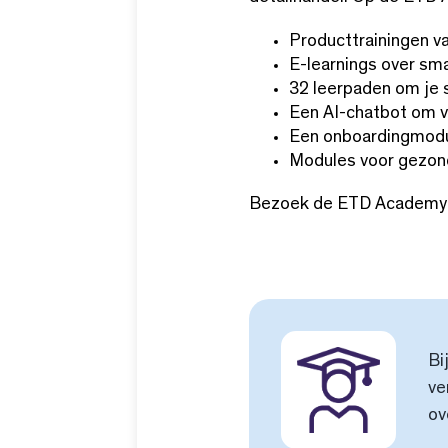
Producttrainingen v
E-learnings over sm
32 leerpaden om je s
Een AI-chatbot om v
Een onboardingmodu
Modules voor gezond
Bezoek de ETD Academy
Bi
ve
ov