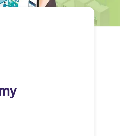
y
emy