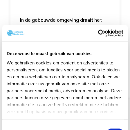
In de gebouwde omgeving draait het
niet alleen om verwarmen in de winter,
maar ook om het koel houden van
woningen in hete zomers. In de infra
werken we aan oplossingen tegen
Deze website maakt gebruik van cookies
wateroverlast. Ook helpen installateurs
We gebruiken cookies om content en advertenties te
waterschappen bij vraagstukken rond
personaliseren, om functies voor social media te bieden
lage waterstanden, uitdrogende dijken
en om ons websiteverkeer te analyseren. Ook delen we
en de zuivering van drinkwater.
informatie over uw gebruik van onze site met onze
partners voor social media, adverteren en analyse. Deze
Techniek Nederland ziet dat
partners kunnen deze gegevens combineren met andere
klimaatadaptatie steeds belangrijker
informatie die u aan ze heeft verstrekt of die ze hebben
verzameld op basis van uw gebruik van hun services.
wordt. Opdrachtgevers vragen om
nieuwe oplossingen. Ook nationale en
T
Europese regelgeving kan nieuwe eisen