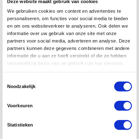
Deze website maakt gebruik van cookies
O = Organisatorische maatregelen
We gebruiken cookies om content en advertenties te
B = Bouwkundige maatregelen
personaliseren, om functies voor social media te bieden
E = Elektronische maatregelen
en om ons websiteverkeer te analyseren. Ook delen we
S = Signalering (elektronisch)
informatie over uw gebruik van onze site met onze
C = Compartimentering
partners voor social media, adverteren en analyse. Deze
partners kunnen deze gegevens combineren met andere
A = Alarmering (alarmoverdracht)
informatie die u aan ze heeft verstrekt of die ze hebben
R = Reactie (alarmopvolging)
verzameld op basis van uw gebruik van hun services.
maatregelen
Bruikbare informatie voor
T
Noodzakelijk
o
je klant
e
s
Voorkeuren
Voor het ‘meten’ van het inbraakrisico,
t
het bepalen en vastleggen van de
e
meest geschikte diefstalpreventieve
m
Statistieken
maatregelen, heeft het Verbond van
m