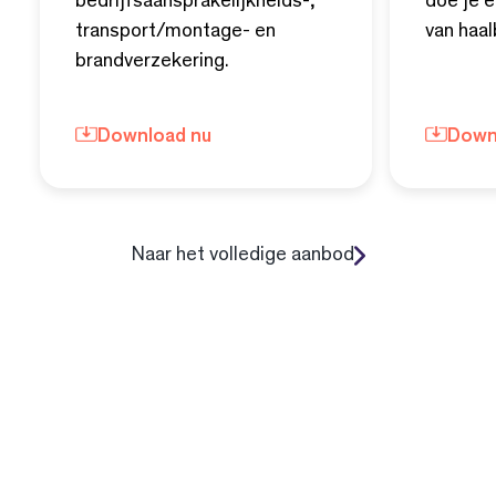
bedrijfsaansprakelijkheids-,
doe je e
transport/montage- en
van haal
brandverzekering.
Download nu
Down
Naar het volledige aanbod