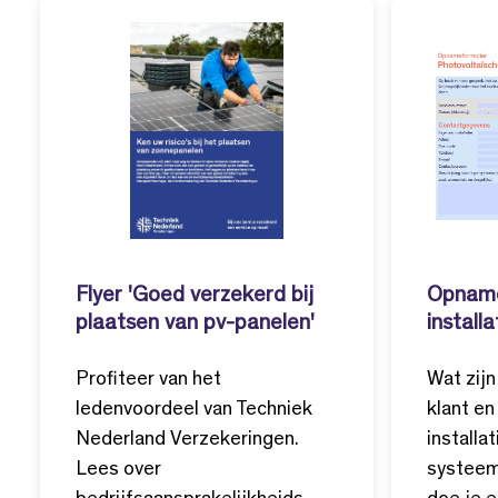
Flyer 'Goed verzekerd bij
Opname
plaatsen van pv-panelen'
installa
Profiteer van het
Wat zij
ledenvoordeel van Techniek
klant en
Nederland Verzekeringen.
installa
Lees over
systeem