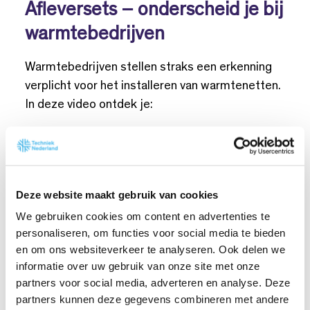
Afleversets – onderscheid je bij
warmtebedrijven
Warmtebedrijven stellen straks een erkenning
verplicht voor het installeren van warmtenetten.
In deze video ontdek je:
Hoe je als monteur je vakmanschap
uitbreidt met een gerichte training
Wat het koppelen van
binnenhuisinstallaties op warmtenetten
Deze website maakt gebruik van cookies
inhoudt
We gebruiken cookies om content en advertenties te
Waarom warmtetechniek belangrijk is voor
personaliseren, om functies voor social media te bieden
de energietransitie én het voorkomen van
en om ons websiteverkeer te analyseren. Ook delen we
informatie over uw gebruik van onze site met onze
netcongestie
partners voor social media, adverteren en analyse. Deze
Hoe je als bedrijf de erkenning Afleversets
partners kunnen deze gegevens combineren met andere
aanvraagt bij InstallQ