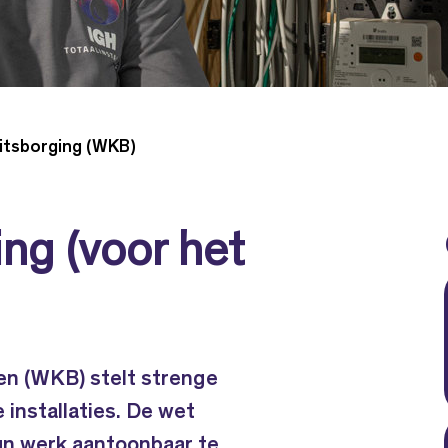
itsborging (WKB)
ng (voor het
en (WKB) stelt strenge
 installaties. De wet
hun werk aantoonbaar te