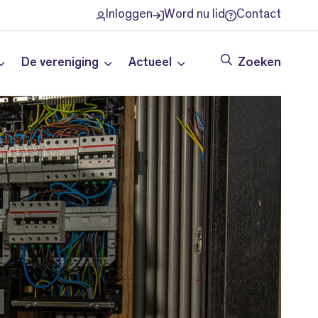
Inloggen
Word nu lid
Contact
De vereniging
Actueel
Zoeken