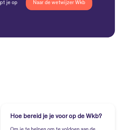
pt je op
Naar de wetwijzer Wkb
Hoe bereid je je voor op de Wkb?
Om je te helpen om te voldoen aan de