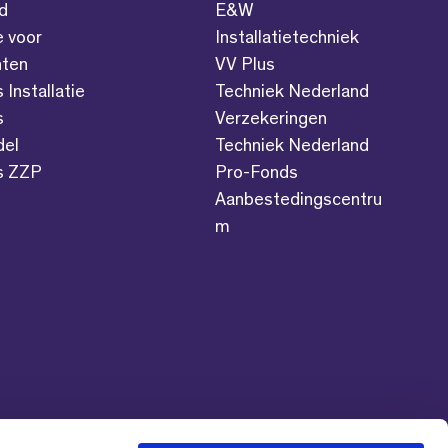
id
E&W
e voor
Installatietechniek
ten
VV Plus
s Installatie
Techniek Nederland
s
Verzekeringen
del
Techniek Nederland
es ZZP
Pro-Fonds
Aanbestedingscentru
m