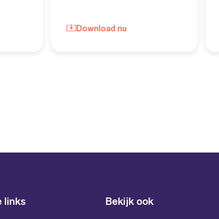
Download nu
 links
Bekijk ook