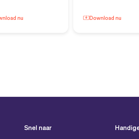
wnload nu
Download nu
Snel naar
Handige