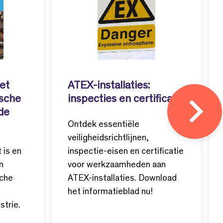
et
ATEX-installaties:
ische
inspecties en certificatie
 de
Ontdek essentiële
veiligheidsrichtlijnen,
 is en
inspectie-eisen en certificatie
n
voor werkzaamheden aan
sche
ATEX-installaties. Download
het informatieblad nu!
strie.