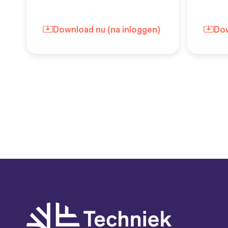
Download nu (na inloggen)
Do