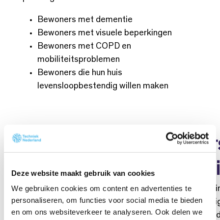
Bewoners met dementie
Bewoners met visuele beperkingen
Bewoners met COPD en
mobiliteitsproblemen
Bewoners die hun huis
levensloopbestendig willen maken
Slimme woning onder
senioren met dement
Deze website maakt gebruik van cookies
We gebruiken cookies om content en advertenties te
Guiding Environment
is een innovatief project b
personaliseren, om functies voor social media te bieden
programma Empathische Woning dat zelfstand
en om ons websiteverkeer te analyseren. Ook delen we
senioren met dementie ondersteunt. Ontwikkel