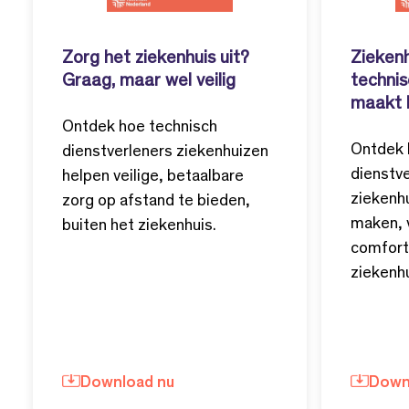
Zorg het ziekenhuis uit?
Ziekenh
Graag, maar wel veilig
technis
maakt 
Ontdek hoe technisch
Ontdek 
dienstverleners ziekenhuizen
dienstv
helpen veilige, betaalbare
ziekenhu
zorg op afstand te bieden,
maken, 
buiten het ziekenhuis.
comfort
ziekenhu
Download nu
Down