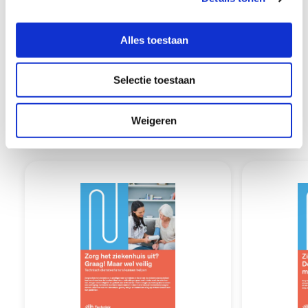
e
l
Alles toestaan
e
c
Selectie toestaan
t
i
e
Dit bieden wij
Weigeren