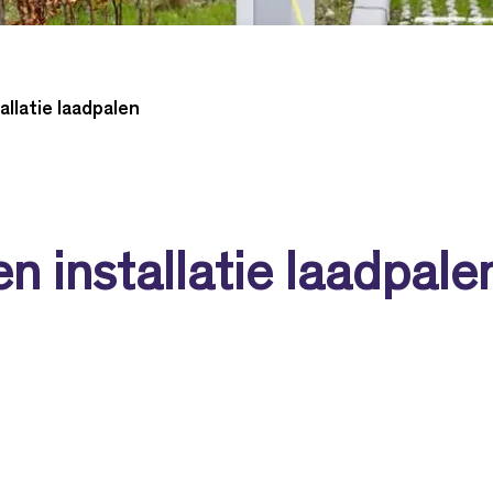
llatie laadpalen
n installatie laadpale