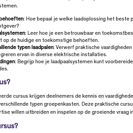
ystemen.
tbehoeften
: Hoe bepaal je welke laadoplossing het beste 
htgever?
alsystemen
: Leer hoe je een betrouwbaar en toekomstbe
it op de huidige en toekomstige behoeften.
hillende typen laadpalen
: Verwerf praktische vaardigheden 
greren ervan in diverse elektrische installaties.
dingen
: Begrijp hoe je laadpaalsystemen kunt voorbereid
des.
us?
eerde cursus krijgen deelnemers de kennis en vaardighede
 verschillende typen groepenkasten. Deze praktische cursus
rtise willen uitbreiden en inspelen op de groeiende vraag i
ursus?