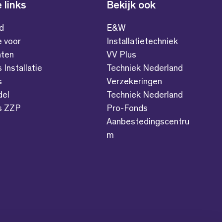
 links
Bekijk ook
id
E&W
e voor
Installatietechniek
ten
VV Plus
s Installatie
Techniek Nederland
s
Verzekeringen
del
Techniek Nederland
es ZZP
Pro-Fonds
Aanbestedingscentru
m