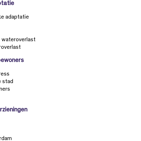
ptatie
jke adaptatie
 wateroverlast
overlast
 bewoners
ress
e stad
ners
rzieningen
erdam