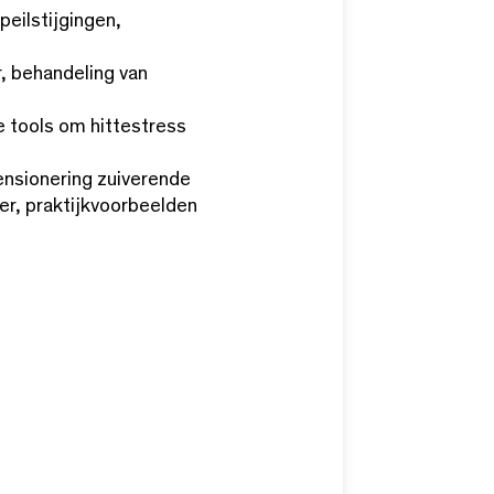
eilstijgingen,
r, behandeling van
e tools om hittestress
ensionering zuiverende
er, praktijkvoorbeelden