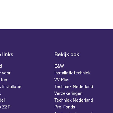
 links
Bekijk ook
id
E&W
e voor
Installatietechniek
ten
VV Plus
s Installatie
Techniek Nederland
s
Verzekeringen
del
Techniek Nederland
es ZZP
Pro-Fonds