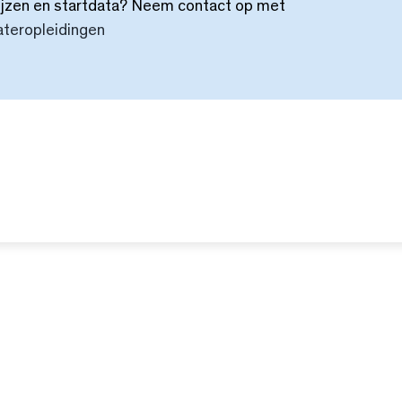
ijzen en startdata? Neem contact op met
teropleidingen