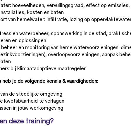
er: hoeveelheden, vervuilingsgraad, effect op emissies, p
installaties, kosten en baten
ort van hemelwater: infiltratie, lozing op oppervlaktewate
stress en waterbeheer, sponswerking in de stad, praktisch
ceren en oplossingen
h) beheer en monitoring van hemelwatervoorzieningen: dim
bezinkvoorzieningen), overloopvoorzieningen, aanpak behe
taten
ers bij klimaatadaptieve maatregelen
s heb je de volgende kennis & vaardigheden:
van de stedelijke omgeving
e kwetsbaarheid te verlagen
assen in jouw werkomgeving
an deze training?