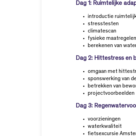
Dag 1: Ruimtelijke ada
introductie ruimteli
stresstesten
climatescan
fysieke maatregelen
berekenen van water
Dag 2: Hittestress en
omgaan met hittest
sponswerking van d
betrekken van bewo
projectvoorbeelden
Dag 3: Regenwatervoo
voorzieningen
waterkwaliteit
fietsexcursie Amst