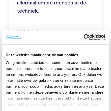
allemaal om de mensen in de
techniek.
Uitdagingen
Klimaatverandering,
drinkwaterschaarste, filevorming op het
Deze website maakt gebruik van cookies
elektriciteitsnet, vergrijzing; het is maar
We gebruiken cookies om content en advertenties te
een greep uit de vele uitdagingen die op
personaliseren, om functies voor social media te bieden
ons afkomen. Die kunnen we alleen
en om ons websiteverkeer te analyseren. Ook delen we
aanpakken als we over voldoende
informatie over uw gebruik van onze site met onze
technische vakmensen beschikken. De
partners voor social media, adverteren en analyse. Deze
partners kunnen deze gegevens combineren met andere
waardering voor de mensen in de
informatie die u aan ze heeft verstrekt of die ze hebben
techniek neemt toe en de
verzameld op basis van uw gebruik van hun services.
belangstelling voor technische