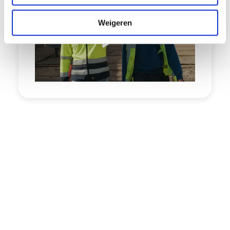
i
e
Weigeren