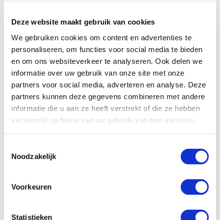
oorzaken van branden met zonnepanelen kunnen
namelijk gerelateerd zijn aan een slecht
Deze website maakt gebruik van cookies
product, een foute montage of aansluiting.
We gebruiken cookies om content en advertenties te
personaliseren, om functies voor social media te bieden
Er zijn twee soorten zonnesystemen: op-dak en
en om ons websiteverkeer te analyseren. Ook delen we
in-dak. Het verschil tussen in-dak
informatie over uw gebruik van onze site met onze
zonnesystemen en op-dak zonnesystemen kan
partners voor social media, adverteren en analyse. Deze
zeker invloed hebben op het risico op schade.
partners kunnen deze gegevens combineren met andere
informatie die u aan ze heeft verstrekt of die ze hebben
Op-dak zonnesystemen worden op het
verzameld op basis van uw gebruik van hun services.
bestaande dak gemonteerd. Ze liggen als
het ware boven op de dakbedekking.
T
In-dak zonnesystemen worden in het dak
Noodzakelijk
o
geïntegreerd, waarbij ze de dakbedekking
e
s
(zoals dakpannen) vervangen.
Voorkeuren
t
In-dak zonnesystemen veroorzaken gemiddeld
e
m
Statistieken
vaker schade dan op-dak zonnesystemen,