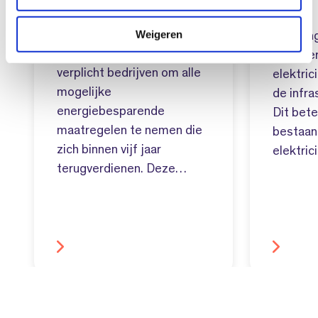
en informatieplicht
i
e
Weigeren
Netcong
De energiebesparingsplicht
wanneer
verplicht bedrijven om alle
elektric
mogelijke
de infra
energiebesparende
Dit bet
maatregelen te nemen die
bestaa
zich binnen vijf jaar
elektric
terugverdienen. Deze…