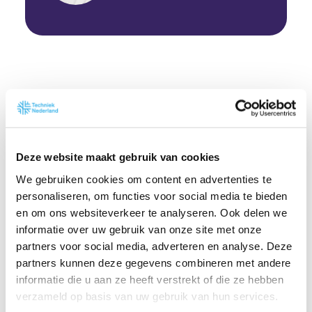
Duurzame en betrouwbare
Deze website maakt gebruik van cookies
energievoorziening
We gebruiken cookies om content en advertenties te
personaliseren, om functies voor social media te bieden
en om ons websiteverkeer te analyseren. Ook delen we
informatie over uw gebruik van onze site met onze
Ons standpunt
partners voor social media, adverteren en analyse. Deze
Techniek Nederland vindt dat de overheid meer
partners kunnen deze gegevens combineren met andere
informatie die u aan ze heeft verstrekt of die ze hebben
zou moeten doen om de toepassing van
verzameld op basis van uw gebruik van hun services.
thuisbatterijen en buurtbatterijen te stimuleren