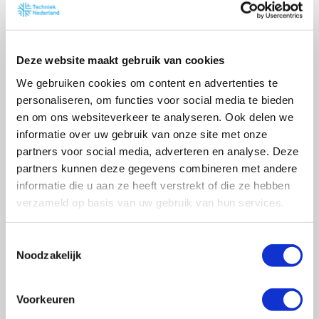
Juridisch advies
Een conflict kan een zaak
worden. Wat kunnen wij
doen?
Deze website maakt gebruik van cookies
We gebruiken cookies om content en advertenties te
personaliseren, om functies voor social media te bieden
en om ons websiteverkeer te analyseren. Ook delen we
informatie over uw gebruik van onze site met onze
Digitalisering
partners voor social media, adverteren en analyse. Deze
Technologie helpt je
partners kunnen deze gegevens combineren met andere
bedrijf vooruit. Wat werkt
informatie die u aan ze heeft verstrekt of die ze hebben
voor jou?
verzameld op basis van uw gebruik van hun services.
T
Noodzakelijk
o
e
Innovatie
s
Voorkeuren
Ondernemen is
t