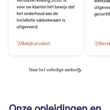
ventilatie/koeling 2026' is
werkzaa
voor uw klanten hét bewijs dat
uitgevo
het onderhoud aan de
gecerti
installatie vakbekwaam is
uitgevoerd.
Bekijk product
Beste
Naar het volledige aanbod
Onze opleidingen en