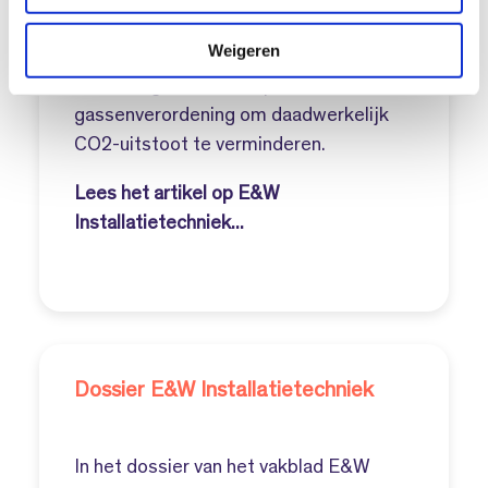
i
Installateurs profiteren hiervan, maar
e
Weigeren
moeten rekening houden met de
herziening van de Europese F-
gassenverordening om daadwerkelijk
CO2-uitstoot te verminderen.
Lees het artikel op E&W
Installatietechniek...
Dossier E&W Installatietechniek
In het dossier van het vakblad E&W