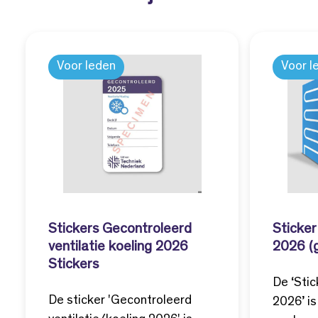
Voor leden
Voor l
Stickers Gecontroleerd
Sticke
ventilatie koeling 2026
2026 (
Stickers
De ‘Sti
De sticker 'Gecontroleerd
2026’ is