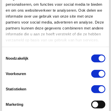
Consortium zoekt
personaliseren, om functies voor social media te bieden
en om ons websiteverkeer te analyseren. Ook delen we
partners
informatie over uw gebruik van onze site met onze
partners voor social media, adverteren en analyse. Deze
Voor het onderzoek zoekt het
partners kunnen deze gegevens combineren met andere
consortium industriële en
informatie die u aan ze heeft verstrekt of die ze hebben
maatschappelijke partners die willen
verzameld op basis van uw gebruik van hun services.
meedenken en meewerken.
T
Gezocht worden onder meer:
Noodzakelijk
o
e
Fabrikanten van zonwering,
s
ventilatie, warmtepompen en
Voorkeuren
t
gebouwschilcomponenten
e
Ingenieursbureaus en
m
Statistieken
renovatiespecialisten
m
Technologie- en databedrijven met
i
sensoren of simulatietools
Marketing
n
Organisaties op het gebied van