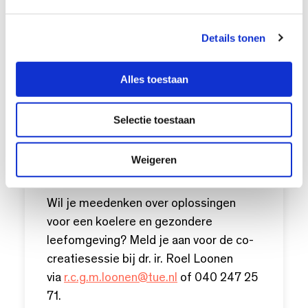
g
wonen, gezondheid en thermisch
s
comfort
Details tonen
s
e
Als partner denk je mee over de
l
onderzoeksvragen en krijg je vroeg
Alles toestaan
e
toegang tot de resultaten. Ook een
c
bijdrage in natura telt volledig mee.
Selectie toestaan
t
i
Doe mee aan de co-
e
Weigeren
creatiesessie
Wil je meedenken over oplossingen
voor een koelere en gezondere
leefomgeving? Meld je aan voor de co-
creatiesessie bij dr. ir. Roel Loonen
via
r.c.g.m.loonen@tue.nl
of 040 247 25
71.