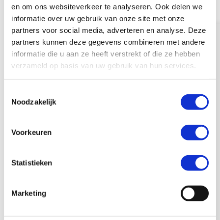
en om ons websiteverkeer te analyseren. Ook delen we
met 5%
informatie over uw gebruik van onze site met onze
77% verwacht een stijging van het
partners voor social media, adverteren en analyse. Deze
aantal monteurs in dienst
partners kunnen deze gegevens combineren met andere
informatie die u aan ze heeft verstrekt of die ze hebben
Belangrijke economische
verzameld op basis van uw gebruik van hun services.
ontwikkelingen:
Producenten- en
T
Neem contact op
Noodzakelijk
consumentenvertrouwen blijven
o
negatief
e
Vergunningen woning- en
s
Voorkeuren
utiliteitsbouw dalen
t
Loon- en materiaalindexen blijven
e
hoog
m
Statistieken
m
i
Marketing
Economisch Dashboard
n
g
Installatiebranche