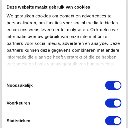
cruciaal voor GWW-sector
Deze website maakt gebruik van cookies
We gebruiken cookies om content en advertenties te
personaliseren, om functies voor social media te bieden
Ons standpunt
en om ons websiteverkeer te analyseren. Ook delen we
Om de capaciteit van de markt optimaal te
informatie over uw gebruik van onze site met onze
partners voor social media, adverteren en analyse. Deze
benutten is continuïteit in de opdrachtenstroom
partners kunnen deze gegevens combineren met andere
essentieel. Te grote pieken en dalen zijn voor
informatie die u aan ze heeft verstrekt of die ze hebben
marktpartijen funest voor de bedrijfsvoering.
verzameld op basis van uw gebruik van hun services.
Enige mate van voorspelbaarheid en zekerheid
is nodig om bijvoorbeeld te kunnen investeren
T
op midden- en lange termijn en om personeel te
Noodzakelijk
o
behouden. Het toepassen van portfolio-
e
contracten, waarvoor op de langere termijn
s
Voorkeuren
gelijksoortige werken worden aanbesteed en
t
een betrouwbare aanbestedingskalender
e
m
Statistieken
zouden hierbij de markt ondersteunen.
m