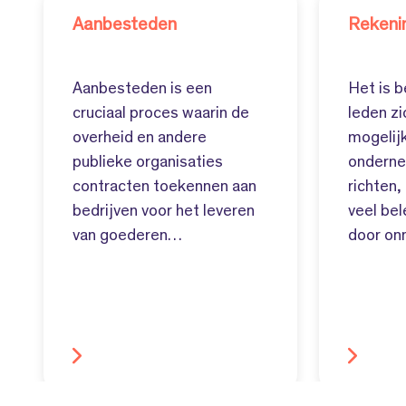
Aanbesteden
Rekenin
Aanbesteden is een
Het is b
cruciaal proces waarin de
leden zi
overheid en andere
mogelij
publieke organisaties
onderne
contracten toekennen aan
richten,
bedrijven voor het leveren
veel be
van goederen…
door o