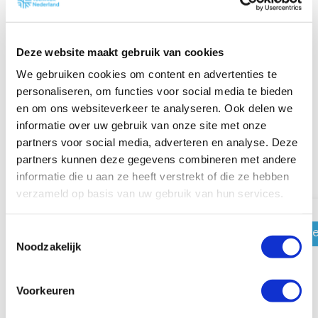
Vakspecialist
Werkgeverszaken
Deze website maakt gebruik van cookies
We gebruiken cookies om content en advertenties te
personaliseren, om functies voor social media te bieden
en om ons websiteverkeer te analyseren. Ook delen we
informatie over uw gebruik van onze site met onze
partners voor social media, adverteren en analyse. Deze
Dit bieden wij
partners kunnen deze gegevens combineren met andere
informatie die u aan ze heeft verstrekt of die ze hebben
verzameld op basis van uw gebruik van hun services.
T
Voor leden
Voor l
Noodzakelijk
o
e
s
Voorkeuren
t
e