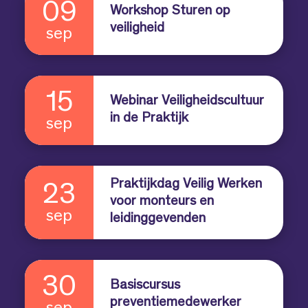
09
Workshop Sturen op
veiligheid
sep
15
Webinar Veiligheidscultuur
in de Praktijk
sep
Praktijkdag Veilig Werken
23
voor monteurs en
sep
leidinggevenden
30
Basiscursus
preventiemedewerker