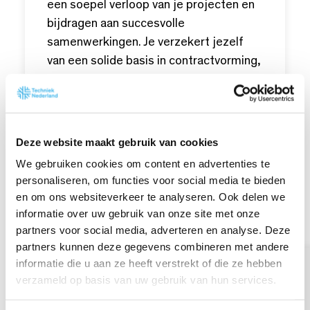
een soepel verloop van je projecten en
bijdragen aan succesvolle
samenwerkingen. Je verzekert jezelf
van een solide basis in contractvorming,
wat je helpt in je professionele carrière
binnen de installatiebranche. Je weet
welke contractvormen veel gebruikt
zijn, welke valkuilen er zijn rond
Deze website maakt gebruik van cookies
meerwerk en aansprakelijkheid en hoe
We gebruiken cookies om content en advertenties te
je onderhandelt over in- en
personaliseren, om functies voor social media te bieden
verkoopvoorwaarden.
en om ons websiteverkeer te analyseren. Ook delen we
informatie over uw gebruik van onze site met onze
Inhoud
partners voor social media, adverteren en analyse. Deze
partners kunnen deze gegevens combineren met andere
Meest voorkomende contracten in
informatie die u aan ze heeft verstrekt of die ze hebben
de installatiebranche
verzameld op basis van uw gebruik van hun services.
Uniforme administratieve
voorwaarden