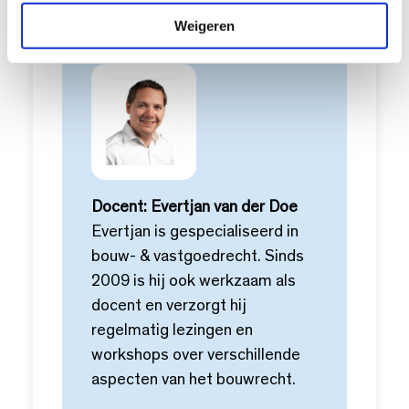
Kosten: € 399,- (voor leden, excl. btw)
e
Weigeren
Docent: Evertjan van der Doe
Evertjan is gespecialiseerd in
bouw- & vastgoedrecht. Sinds
2009 is hij ook werkzaam als
docent en verzorgt hij
regelmatig lezingen en
workshops over verschillende
aspecten van het bouwrecht.