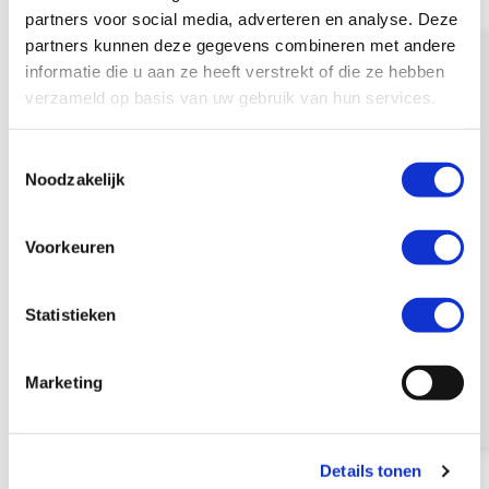
willen kijken en hun strategie
partners voor social media, adverteren en analyse. Deze
partners kunnen deze gegevens combineren met andere
willen aanscherpen.
informatie die u aan ze heeft verstrekt of die ze hebben
verzameld op basis van uw gebruik van hun services.
Het wordt een inspirerende middag met
T
strategische inzichten, praktische
Neem contact op
Noodzakelijk
o
voorbeelden en concrete handvatten
e
om richting te geven aan jouw bedrijf.
s
Voorkeuren
Het programma wordt nog uitgewerkt
t
e
en wordt dan bekend gemaakt.
m
Statistieken
m
i
Inschrijven
Marketing
n
g
s
Details tonen
s