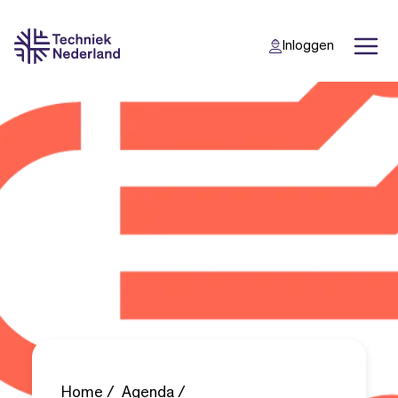
Inloggen
Back
Back
Home
Agenda