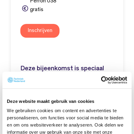
Perron 038
gratis
Inschrijven
Deze bijeenkomst is speciaal
voor innovatiemanagers,
afdelingsdirecteuren, HR-
hoofden, werkvoorbereiders,
Deze website maakt gebruik van cookies
adviseurs, programmamangers
We gebruiken cookies om content en advertenties te
en directeuren van
personaliseren, om functies voor social media te bieden
en om ons websiteverkeer te analyseren. Ook delen we
installatiebedrijven die vooruit
informatie over uw gebruik van onze site met onze