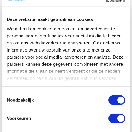
Geluidseisen warmtepompen
en airco’s
Deze website maakt gebruik van cookies
Ontdek hoe de nieuwe geluidseisen voor
We gebruiken cookies om content en advertenties te
warmtepompen en airco's jouw installatie
personaliseren, om functies voor social media te bieden
kunnen beïnvloeden en hoe je aan deze eisen
en om ons websiteverkeer te analyseren. Ook delen we
kunt voldoen.
informatie over uw gebruik van onze site met onze
Meer informatie...
partners voor social media, adverteren en analyse. Deze
partners kunnen deze gegevens combineren met andere
informatie die u aan ze heeft verstrekt of die ze hebben
verzameld op basis van uw gebruik van hun services.
Dossier E&W Installatietechniek
T
Noodzakelijk
o
In het dossier van het vakblad E&W
e
Installatietechniek vind je tientallen
s
Voorkeuren
interessante artikelen over Klimaat en
t
duurzame techniek.
e