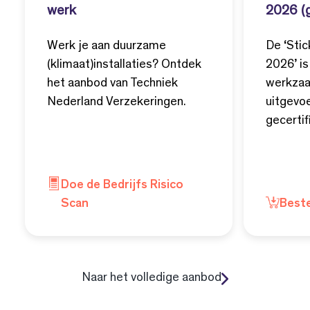
werk
2026 (
Werk je aan duurzame
De ‘Sti
(klimaat)installaties? Ontdek
2026’ is
het aanbod van Techniek
werkzaa
Nederland Verzekeringen.
uitgevo
gecerti
Doe de Bedrijfs Risico
Scan
Beste
Naar het volledige aanbod