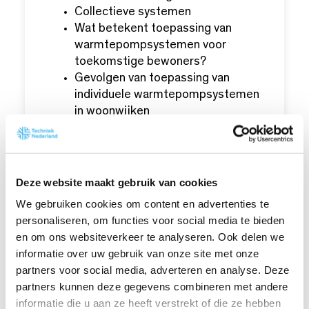
Collectieve systemen
Wat betekent toepassing van
warmtepompsystemen voor
toekomstige bewoners?
Gevolgen van toepassing van
individuele warmtepompsystemen
in woonwijken
Wat betekent dit voor
gemeentelijke afdelingen?
Onderscheid
nieuwbouw/bestaande bouw
Deze website maakt gebruik van cookies
Voorbeeldprojecten
We gebruiken cookies om content en advertenties te
personaliseren, om functies voor social media te bieden
Blok 3 Warmtepompen in
en om ons websiteverkeer te analyseren. Ook delen we
utiliteitsbouw
informatie over uw gebruik van onze site met onze
partners voor social media, adverteren en analyse. Deze
Individuele systemen
partners kunnen deze gegevens combineren met andere
Collectieve systemen
informatie die u aan ze heeft verstrekt of die ze hebben
Wanneer niet en wanneer wel