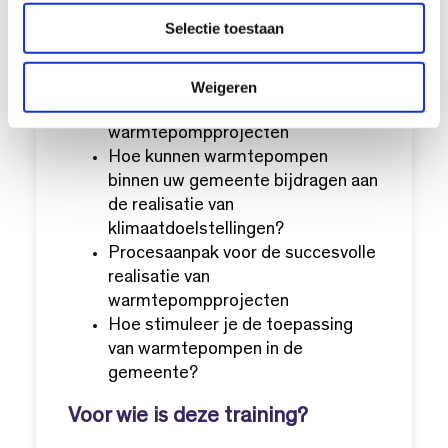
c
warmtepompen door
Selectie toestaan
t
marktpartijen op een goede
i
manier toe te laten passen, zodat
e
problemen worden voorkomen?
Weigeren
‘Lessons learned’ van
warmtepompprojecten
Hoe kunnen warmtepompen
binnen uw gemeente bijdragen aan
de realisatie van
klimaatdoelstellingen?
Procesaanpak voor de succesvolle
realisatie van
warmtepompprojecten
Hoe stimuleer je de toepassing
van warmtepompen in de
gemeente?
Voor wie is deze training?