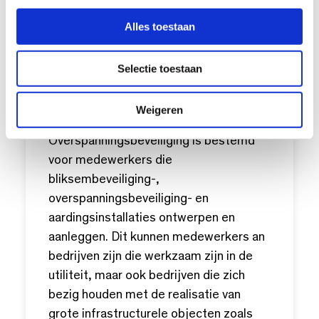
e
Voorbeelden: uitwendige en
l
inwendige beveiliging eenvoudig
Alles toestaan
e
en complex.
c
Selectie toestaan
t
Voor wie is deze opleiding?
i
De opleiding Technicus Aarding,
e
Weigeren
Bliksembeveiliging en
Overspanningsbeveiliging is bestemd
voor medewerkers die
bliksembeveiliging-,
overspanningsbeveiliging- en
aardingsinstallaties ontwerpen en
aanleggen. Dit kunnen medewerkers an
bedrijven zijn die werkzaam zijn in de
utiliteit, maar ook bedrijven die zich
bezig houden met de realisatie van
grote infrastructurele objecten zoals