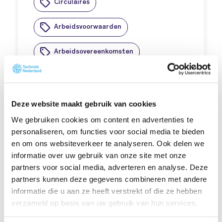
Circulaires
Arbeidsvoorwaarden
Arbeidsovereenkomsten
Het wettelijk minimumuurloon
Deze website maakt gebruik van cookies
voor medewerkers van 21 jaar
We gebruiken cookies om content en advertenties te
personaliseren, om functies voor social media te bieden
en ouder stijgt per 1 juli 2026
en om ons websiteverkeer te analyseren. Ook delen we
met 1,85% ten opzichte van het
informatie over uw gebruik van onze site met onze
partners voor social media, adverteren en analyse. Deze
wettelijk minimumuurloon per 1
partners kunnen deze gegevens combineren met andere
januari 2026. Hiermee komt het
informatie die u aan ze heeft verstrekt of die ze hebben
wettelijk minimumuurloon op €
verzameld op basis van uw gebruik van hun services.
14,99.