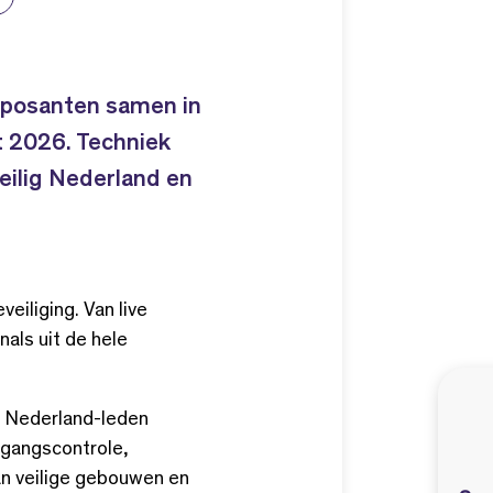
xposanten samen in
t 2026. Techniek
eilig Nederland en
iliging. Van live
als uit de hele
ek Nederland-leden
egangscontrole,
an veilige gebouwen en