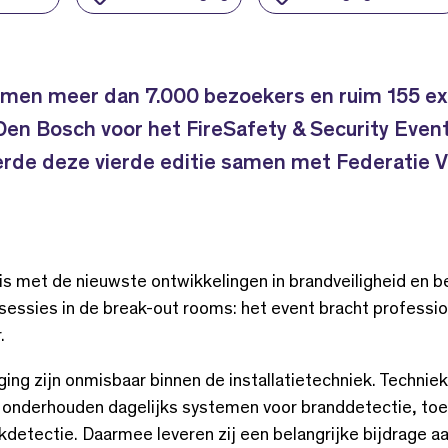
wamen meer dan 7.000 bezoekers en ruim 155 e
Den Bosch voor het FireSafety & Security Even
rde deze vierde editie samen met Federatie V
met de nieuwste ontwikkelingen in brandveiligheid en beve
essies in de break-out rooms: het event bracht profession
.
iging zijn onmisbaar binnen de installatietechniek. Techni
n onderhouden dagelijks systemen voor branddetectie, to
detectie. Daarmee leveren zij een belangrijke bijdrage a