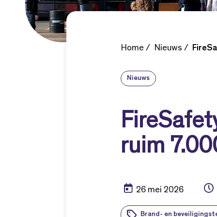
Home
Nieuws
FireSa
Nieuws
FireSafet
ruim 7.00
26 mei 2026
Brand- en beveiligingst