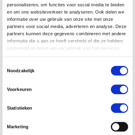
personaliseren, om functies voor social media te bieden
Kies een paar eerdere metingen waarvan je
en om ons websiteverkeer te analyseren. Ook delen we
denkt dat ze mogelijk beïnvloed zijn.
informatie over uw gebruik van onze site met onze
Meet deze opnieuw met je gejusteerde
partners voor social media, adverteren en analyse. Deze
partners kunnen deze gegevens combineren met andere
apparatuur.
informatie die u aan ze heeft verstrekt of die ze hebben
verzameld op basis van uw gebruik van hun services.
T
4. Analyseer de resultaten
Noodzakelijk
o
e
s
Voorkeuren
t
Geen afwijkingen
:
e
Als alles klopt, hoef je verder niets te
m
Statistieken
doen.
m
Wel opschrijven
: Schrijf op dat je een
i
Marketing
controle hebt gedaan en dat er geen
n