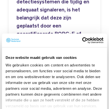
detectiesystemen die tijdig en
adequaat signaleren, is het
belangrijk dat deze zijn
geplaatst door een
gecertificeerde BORG-E of
erkende VEB
beveiligingsinstallateur.
Deze website maakt gebruik van cookies
We gebruiken cookies om content en advertenties te
personaliseren, om functies voor social media te bieden
Door een inbraakmelding via een
en om ons websiteverkeer te analyseren. Ook delen we
particuliere alarmcentrale (PAC) door te
informatie over uw gebruik van onze site met onze
zetten, wordt gezorgd voor opvolging
partners voor social media, adverteren en analyse. Deze
van het signaal. Het is belangrijk om
partners kunnen deze gegevens combineren met andere
goede afspraken te maken over
informatie die u aan ze heeft verstrekt of die ze hebben
alarmopvolging, bereikbaarheid en
verzameld op basis van uw gebruik van hun services.