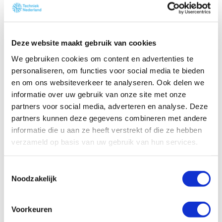
Deelnemers aan deze cursus ontvangen
het ISSO Handboek Zonne-energie
2022 en het werkboek NEN 3140
Deze website maakt gebruik van cookies
Vakbekwaam Persoon. Deze
waardevolle bronnen ondersteunen je
We gebruiken cookies om content en advertenties te
tijdens de cursus en mogen ook
personaliseren, om functies voor social media te bieden
en om ons websiteverkeer te analyseren. Ook delen we
gebruikt worden tijdens het theorie-
informatie over uw gebruik van onze site met onze
examen, waardoor je optimaal
partners voor social media, adverteren en analyse. Deze
voorbereid bent om te slagen.
partners kunnen deze gegevens combineren met andere
informatie die u aan ze heeft verstrekt of die ze hebben
Waarom deze cursus?
verzameld op basis van uw gebruik van hun services.
Deze cursus biedt een diepgaand
overzicht van alle processen die nodig
T
Noodzakelijk
o
zijn om succesvolle
e
zonnestroominstallaties te ontwerpen
s
en implementeren. Door deel te nemen,
Voorkeuren
t