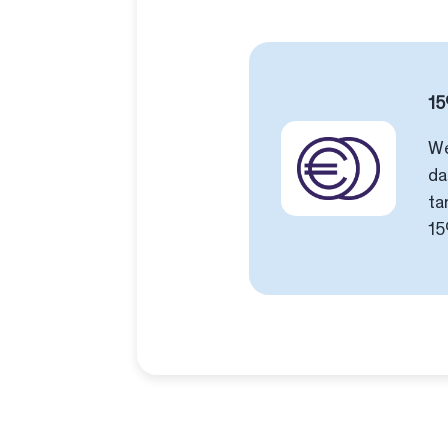
15
We
da
ta
15