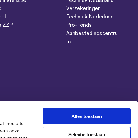
s Installatie
Techniek Nederland
s
Verzekeringen
del
Techniek Nederland
es ZZP
Pro-Fonds
Aanbestedingscentru
m
Alles toestaan
al media te
 van onze
Selectie toestaan