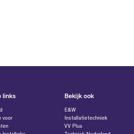
 links
Bekijk ook
id
E&W
e voor
Installatietechniek
ten
VV Plus