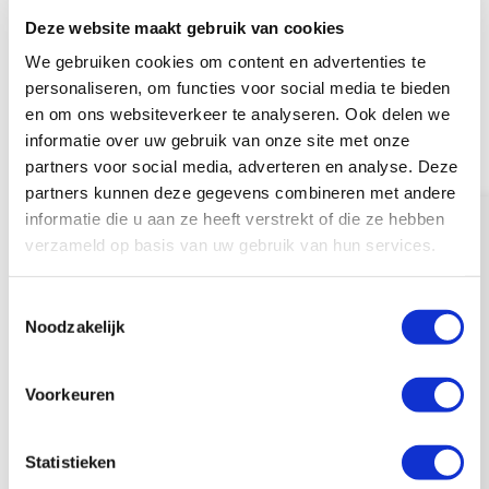
een gezamenlijk doel, en een
Deze website maakt gebruik van cookies
kernteam dat de uitvoering
We gebruiken cookies om content en advertenties te
oppakt.
personaliseren, om functies voor social media te bieden
en om ons websiteverkeer te analyseren. Ook delen we
Giesbers boekte al zichtbare
informatie over uw gebruik van onze site met onze
resultaten:
partners voor social media, adverteren en analyse. Deze
partners kunnen deze gegevens combineren met andere
AI-pilots in de BIM-tekenomgeving
informatie die u aan ze heeft verstrekt of die ze hebben
Een volledig gedigitaliseerd
verzameld op basis van uw gebruik van hun services.
bestelproces via een mobiele app
En vooral: een organisatie die stap
T
voor stap vooruitgaat
Neem contact op
Noodzakelijk
o
Wat kun je zelf doen?
e
s
Voorkeuren
Tijdens het webinar zijn meerdere
t
handvatten aangereikt:
e
m
Statistieken
Vanuit het BORIS-netwerk is een
m