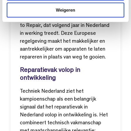
i
betrouwbare en vakbekwame
e
reparateurs te vinden. Het initiatief is
Weigeren
een belangrijke stap richting het Right
to Repair, dat volgend jaar in Nederland
in werking treedt. Deze Europese
regelgeving maakt het makkelijker en
aantrekkelijker om apparaten te laten
repareren in plaats van weg te gooien.
Reparatievak volop in
ontwikkeling
Techniek Nederland ziet het
kampioenschap als een belangrijk
signaal dat het reparatievak in
Nederland volop in ontwikkeling is. Het
combineert technisch vakmanschap
met maatschappelijke relevantie: