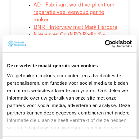
AD - Fabrikant wordt verplicht om
reparatie veel eenvoudiger te
maken
BNR - Interview met Mark Harbers
Nieuws en Co (NPO Radio 1) -
Interview met Sam Perez
(vanaf
1:18:20)
BNR - Interview met Sam Perez
Deze website maakt gebruik van cookies
Vakbekwame reparateurs
We gebruiken cookies om content en advertenties te
onmisbaar
personaliseren, om functies voor social media te bieden
en om ons websiteverkeer te analyseren. Ook delen we
Met het kampioenschap wil Techniek
informatie over uw gebruik van onze site met onze
Nederland extra aandacht vestigen op
partners voor social media, adverteren en analyse. Deze
het belang van reparatie en
partners kunnen deze gegevens combineren met andere
refurbishment. Voorzitter Mark Harbers
informatie die u aan ze heeft verstrekt of die ze hebben
benadrukt dat vakbekwame reparateurs
verzameld op basis van uw gebruik van hun services.
onmisbaar zijn voor een duurzame