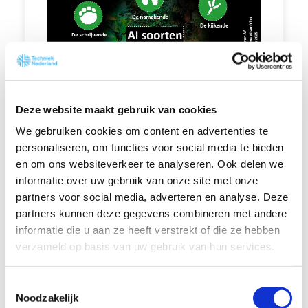
Deze website maakt gebruik van cookies
AI gaat ook impact hebben op de
We gebruiken cookies om content en advertenties te
reparatiesamenleving. Het kan gebruikt
personaliseren, om functies voor social media te bieden
worden om defecten sneller op te
en om ons websiteverkeer te analyseren. Ook delen we
sporen, informatie beter toegankelijk
informatie over uw gebruik van onze site met onze
maken en processen efficiënter in te
partners voor social media, adverteren en analyse. Deze
richten. Met als gevolg mogelijke lagere
partners kunnen deze gegevens combineren met andere
kosten en kortere doorlooptijden. Met
informatie die u aan ze heeft verstrekt of die ze hebben
verzameld op basis van uw gebruik van hun services.
hulp van de verschillende AI-soorten
kunnen de mogelijkheden van AI verder
T
onderzocht worden. Denk aan:
Noodzakelijk
o