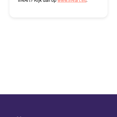
In4Art? Kijk dan op
www.in4art.eu
.