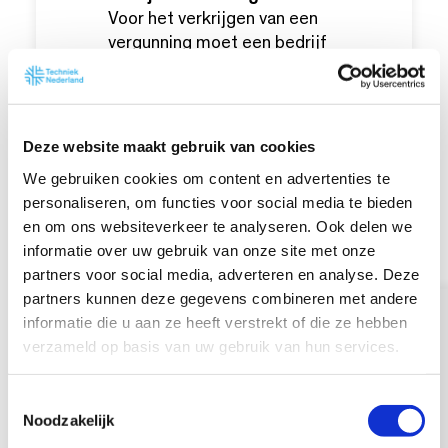
Voor het verkrijgen van een
vergunning moet een bedrijf
kunnen aantonen dat het voldoet
aan bepaalde voorschriften,
waarvoor certificering wordt
gebruikt. Dit leidt tot:
Deze website maakt gebruik van cookies
Uitbreiding van de
We gebruiken cookies om content en advertenties te
certificeringsplicht.
personaliseren, om functies voor social media te bieden
Mogelijke uitzonderingen
en om ons websiteverkeer te analyseren. Ook delen we
voor sporadische
informatie over uw gebruik van onze site met onze
onderhoudswerkzaamheden
partners voor social media, adverteren en analyse. Deze
met een zeer lage
partners kunnen deze gegevens combineren met andere
blootstelling.
informatie die u aan ze heeft verstrekt of die ze hebben
Een lichtere
verzameld op basis van uw gebruik van hun services.
certificeringsvorm voor
minder risicovolle
T
werkzaamheden.
Noodzakelijk
o
Publieke toezichtinformatie