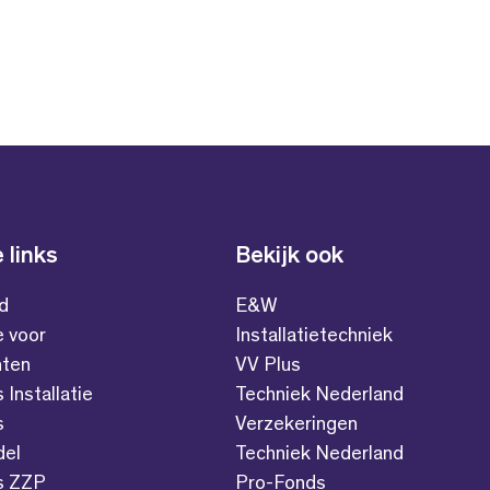
 links
Bekijk ook
id
E&W
e voor
Installatietechniek
ten
VV Plus
s Installatie
Techniek Nederland
s
Verzekeringen
del
Techniek Nederland
es ZZP
Pro-Fonds