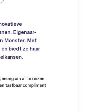
novatieve
anen. Eigenaar-
 in Monster. Met
én biedt ze haar
kelkansen.
 genoeg om af te reizen
een tastbaar compliment