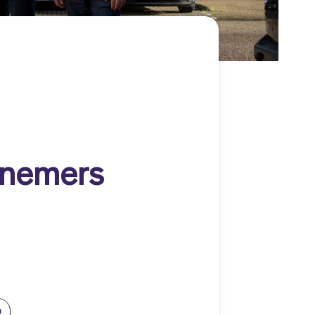
rnemers
m