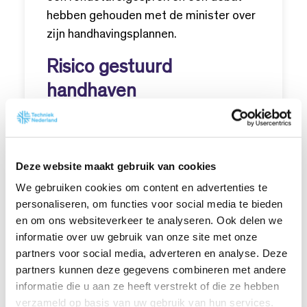
hebben gehouden met de minister over
zijn handhavingsplannen.
Risico gestuurd
handhaven
We hebben daarbij ook aangegeven dat
mocht de minister toch al per 1 januari
2025 willen starten met de handhaving,
Deze website maakt gebruik van cookies
dat de Belastingdienst zich dan zou
We gebruiken cookies om content en advertenties te
moeten richten op uurtarieven van
personaliseren, om functies voor social media te bieden
zelfstandigen lager dan 33 euro. Dat is
en om ons websiteverkeer te analyseren. Ook delen we
informatie over uw gebruik van onze site met onze
de groep waarbij de commissie Roemer
partners voor social media, adverteren en analyse. Deze
ook de meeste problemen heeft
partners kunnen deze gegevens combineren met andere
geconstateerd en waarbij het meeste
informatie die u aan ze heeft verstrekt of die ze hebben
sprake is van schijnzelfstandigheid.
verzameld op basis van uw gebruik van hun services.