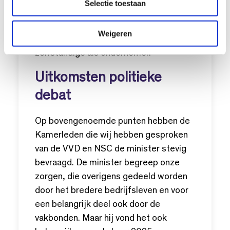
Selectie toestaan
t
tot medio 2028. In de
i
modelovereenkomsten zijn criteria
e
Weigeren
opgenomen over de beoordeling van de
zelfstandige als ondernemer.
Uitkomsten politieke
debat
Op bovengenoemde punten hebben de
Kamerleden die wij hebben gesproken
van de VVD en NSC de minister stevig
bevraagd. De minister begreep onze
zorgen, die overigens gedeeld worden
door het bredere bedrijfsleven en voor
een belangrijk deel ook door de
vakbonden. Maar hij vond het ook