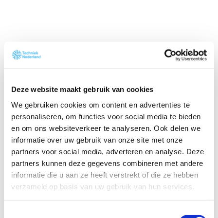
Pilot regeling kennismigranten
Deze website maakt gebruik van cookies
We gebruiken cookies om content en advertenties te
Ons standpunt
personaliseren, om functies voor social media te bieden
en om ons websiteverkeer te analyseren. Ook delen we
De uitdaging om voldoende personeel te vinden
informatie over uw gebruik van onze site met onze
voor de uitdagingen, kunnen we niet alleen
partners voor social media, adverteren en analyse. Deze
bereiken met het huidige arbeidspotentieel in
partners kunnen deze gegevens combineren met andere
Nederland of met slimmer werken. Techniek
informatie die u aan ze heeft verstrekt of die ze hebben
Nederland pleit daarom voor het aanpassen van
verzameld op basis van uw gebruik van hun services.
de kennismigrantenregeling voor specifieke
tekortberoepen, waarvan er in Nederland
T