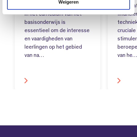
Weigeren
Het integreren van techniek
Doelmat
in het curriculum van het
financie
basisonderwijs is
techniek
essentieel om de interesse
cruciale
en vaardigheden van
stimule
leerlingen op het gebied
beroepe
van na…
van he