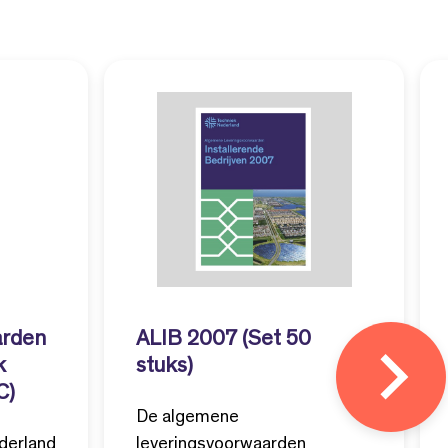
arden
ALIB 2007 (Set 50
k
stuks)
C)
De algemene
derland
leveringsvoorwaarden