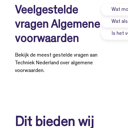
Veelgestelde
Wat mo
Wat als
vragen Algemene
Vermel
de ove
Is het
voorwaarden
Dan gel
En stu
verwijz
onvold
Nee, he
voorwaa
Bekijk de meest gestelde vragen aan
De voo
voorwaa
Techniek Nederland over algemene
waarde
voorwaarden.
Gedepo
noodzak
én daa
Dit bieden wij