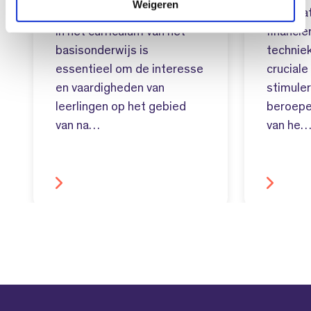
Weigeren
Het integreren van techniek
Doelmat
in het curriculum van het
financie
basisonderwijs is
techniek
essentieel om de interesse
cruciale
en vaardigheden van
stimule
leerlingen op het gebied
beroepe
van na…
van he