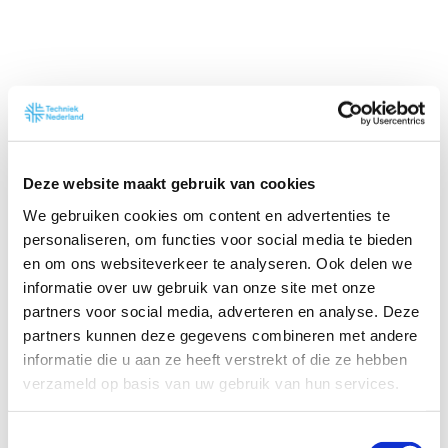
Pilot regeling kennismigranten
Deze website maakt gebruik van cookies
We gebruiken cookies om content en advertenties te
Ons standpunt
personaliseren, om functies voor social media te bieden
en om ons websiteverkeer te analyseren. Ook delen we
De uitdaging om voldoende personeel te vinden
informatie over uw gebruik van onze site met onze
voor de uitdagingen, kunnen we niet alleen
partners voor social media, adverteren en analyse. Deze
bereiken met het huidige arbeidspotentieel in
partners kunnen deze gegevens combineren met andere
Nederland of met slimmer werken. Techniek
informatie die u aan ze heeft verstrekt of die ze hebben
Nederland pleit daarom voor het aanpassen van
verzameld op basis van uw gebruik van hun services.
de kennismigrantenregeling voor specifieke
tekortberoepen, waarvan er in Nederland
T