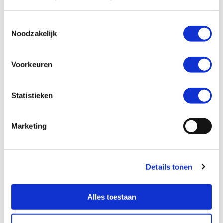
T
Noodzakelijk
o
e
s
Voorkeuren
t
e
m
Statistieken
m
i
Marketing
n
g
s
Details tonen
s
e
l
Alles toestaan
e
c