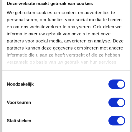
Deze website maakt gebruik van cookies
toelaatbaarheid. Bijvoorbeeld: het
We gebruiken cookies om content en advertenties te
rookgassysteem moet compatibel zijn met
personaliseren, om functies voor social media te bieden
de ketel en de specificaties volgens
en om ons websiteverkeer te analyseren. Ook delen we
fabrikant en norm.
informatie over uw gebruik van onze site met onze
Correcte montage:
partners voor social media, adverteren en analyse. Deze
Beugelen of ondersteunen van
partners kunnen deze gegevens combineren met andere
leidingdelen zodat ze niet loskomen
informatie die u aan ze heeft verstrekt of die ze hebben
of doorhangen.
verzameld op basis van uw gebruik van hun services.
Afschot aanbrengen zodat condens
(bij HR-ketels) goed afgevoerd wordt
T
Noodzakelijk
en niet in de buis blijft staan.
o
e
Controle op op juiste verbindingen, op
s
corrosie-gevoeligheid, en op correct
Voorkeuren
t
functioneren van terugslagkleppen
e
indien aanwezig.
m
Statistieken
Inspectie en onderhoud:
m