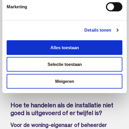
Bij vervanging van een ketel moet
i
Marketing
altijd ook het rookgaskanaal worden
n
vervangen
g
s
Voor collectieve systemen (zoals in
Details tonen
s
appartementencomplexen) is het
e
belangrijk dat het
l
rookgasafvoersysteem geschikt is
Alles toestaan
e
voor de aangesloten ketels en dat de
c
installateur vraagt naar het
Selectie toestaan
t
Meerjarenonderhoudsplan (MJOP)
i
e
Weigeren
Hoe te handelen als de installatie niet
goed is uitgevoerd of er twijfel is?
Voor de woning-eigenaar of beheerder