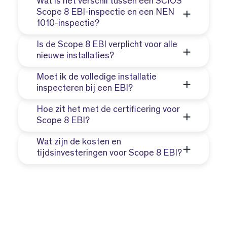
Wat is het verschil tussen een SCIOS
Scope 8 EBI-inspectie en een NEN
1010-inspectie?
Is de Scope 8 EBI verplicht voor alle
Een Scope 8 EBI-inspectie gebruikt
nieuwe installaties?
naast NEN 1010 ook andere normen
Moet ik de volledige installatie
zoals NEN-EN-IEC 61439 en NEN-EN-
Nee, de Scope 8 EBI is niet verplicht,
inspecteren bij een EBI?
IEC 60204.
tenzij dit door de opdrachtgever wordt
Hoe zit het met de certificering voor
geëist.
Nee, je inspecteert alleen de delen die
Scope 8 EBI?
jij als installatiebedrijf hebt
Wat zijn de kosten en
gerealiseerd, tenzij anders
Inspecteurs moeten eerst
tijdsinvesteringen voor Scope 8 EBI?
afgesproken.
gecertificeerd zijn voor Scope 8 PI
voordat ze de Scope 8 EBI kunnen
Er zijn extra kosten en tijd nodig voor
uitvoeren.
certificering en uitvoering van de
Scope 8 EBI, wat invloed kan hebben
op de opleveringstijd en kosten voor