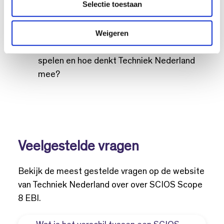
Selectie toestaan
t
meer over in dit bericht: Wat houdt de
i
SCIOS Scope 8 EBI in?
e
Weigeren
IBER: Hoe staat het met de InstallQ IBER -
erkenningsregeling? Welke rol gaat IBER
spelen en hoe denkt Techniek Nederland
mee?
Veelgestelde vragen
Bekijk de meest gestelde vragen op de website
van Techniek Nederland over over SCIOS Scope
8 EBI.