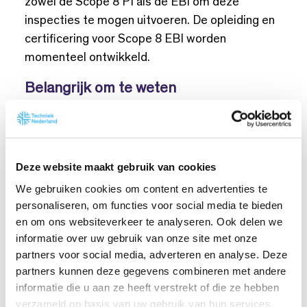
zowel de Scope 8 PI als de EBI om deze
inspecties te mogen uitvoeren. De opleiding en
certificering voor Scope 8 EBI worden
momenteel ontwikkeld.
Belangrijk om te weten
Een Scope 8 EBI-inspectie is niet wettelijk
verplicht en is alleen nodig als de opdrachtgever
dit eist. Een gewone NEN 1010 inspectie blijft
Deze website maakt gebruik van cookies
voldoende, tenzij anders aangegeven. Dit
We gebruiken cookies om content en advertenties te
betekent dat je als installateur of
personaliseren, om functies voor social media te bieden
inspectiebedrijf kunt blijven werken volgens
de
en om ons websiteverkeer te analyseren. Ook delen we
NEN 1010
, tenzij je opdrachtgever specifiek
informatie over uw gebruik van onze site met onze
vraagt om een Scope 8 EBI-inspectie.
partners voor social media, adverteren en analyse. Deze
partners kunnen deze gegevens combineren met andere
informatie die u aan ze heeft verstrekt of die ze hebben
verzameld op basis van uw gebruik van hun services.