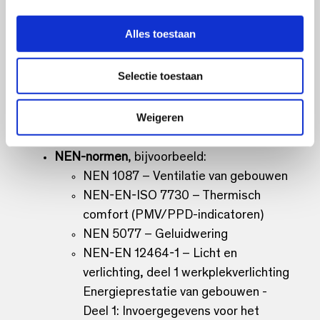
ventilatiesystemen met WTW
e
ISSO 63 – Beheer en onderhoud
l
Alles toestaan
ventilatiesystemen
e
c
ISSO 74 – Thermische behaaglijkheid
Selectie toestaan
t
in utiliteitsgebouwen
i
ISSO 91 & 92 – Decentrale
e
Weigeren
ventilatiesystemen
NEN-normen
, bijvoorbeeld:
NEN 1087 – Ventilatie van gebouwen
NEN-EN-ISO 7730 – Thermisch
comfort (PMV/PPD-indicatoren)
NEN 5077 – Geluidwering
NEN-EN 12464-1 – Licht en
verlichting, deel 1 werkplekverlichting
Energieprestatie van gebouwen -
Deel 1: Invoergegevens voor het