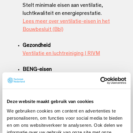
Stelt minimale eisen aan ventilatie,
luchtkwaliteit en energieprestatie.
Lees meer over ventilatie-eisen in het
Bouwbesluit (Bbl)
Gezondheid
Ventilatie en luchtreiniging | RIVM
BENG-eisen
Bijna Energie Neutrale Gebouwen, met
drie indicatoren: energiebehoefte, primair
fossiel energiegebruik en aandeel
Deze website maakt gebruik van cookies
hernieuwbare energie.
Naar de officiële BENG-eisen op RVO.nl
We gebruiken cookies om content en advertenties te
personaliseren, om functies voor social media te bieden
en om ons websiteverkeer te analyseren. Ook delen we
EPBD (IV)
informatie over uw gebruik van onze site met onze