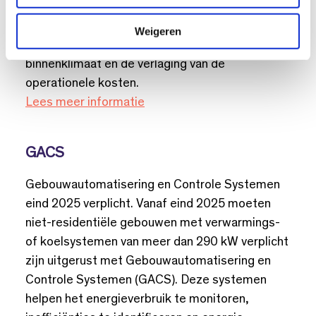
technologieën die helpen bij het monitoren en
i
e
beheren van energiegebruik, wat direct
Weigeren
bijdraagt aan de verbetering van het
binnenklimaat en de verlaging van de
operationele kosten.
Lees meer informatie
GACS
Gebouwautomatisering en Controle Systemen
eind 2025 verplicht. Vanaf eind 2025 moeten
niet-residentiële gebouwen met verwarmings-
of koelsystemen van meer dan 290 kW verplicht
zijn uitgerust met Gebouwautomatisering en
Controle Systemen (GACS). Deze systemen
helpen het energieverbruik te monitoren,