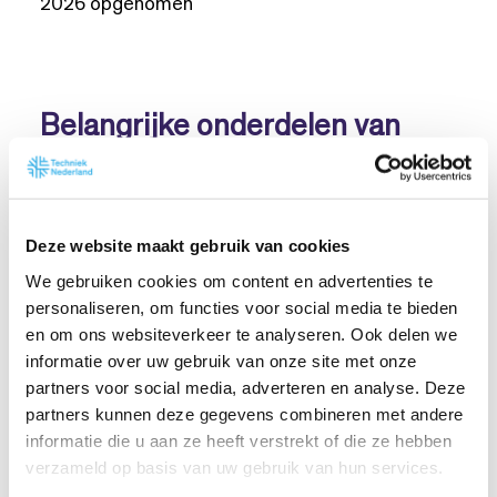
2026 opgenomen
Belangrijke onderdelen van
installatietechniek
HVAC-systemen
Deze website maakt gebruik van cookies
Een goed ontworpen HVAC-systeem in een
We gebruiken cookies om content en advertenties te
woonhuis of gebouw zorgt voor een constante
personaliseren, om functies voor social media te bieden
en comfortabele temperatuur, reguleert de
en om ons websiteverkeer te analyseren. Ook delen we
vochtigheidsgraad en zorgt voor voldoende
informatie over uw gebruik van onze site met onze
luchtcirculatie, wat cruciaal is voor een gezonde
partners voor social media, adverteren en analyse. Deze
partners kunnen deze gegevens combineren met andere
luchtkwaliteit.
informatie die u aan ze heeft verstrekt of die ze hebben
verzameld op basis van uw gebruik van hun services.
Ventilatiesystemen